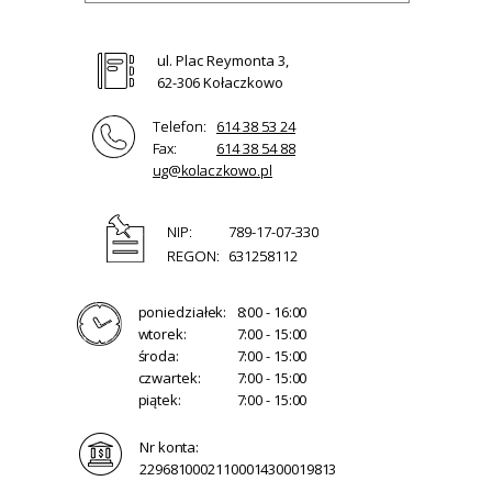
ul. Plac Reymonta 3,
62-306 Kołaczkowo
Telefon:
614 38 53 24
Fax:
614 38 54 88
ug@kolaczkowo.pl
NIP:
789-17-07-330
REGON:
631258112
poniedziałek:
8:00 - 16:00
wtorek:
7:00 - 15:00
środa:
7:00 - 15:00
czwartek:
7:00 - 15:00
piątek:
7:00 - 15:00
Nr konta:
22968100021100014300019813