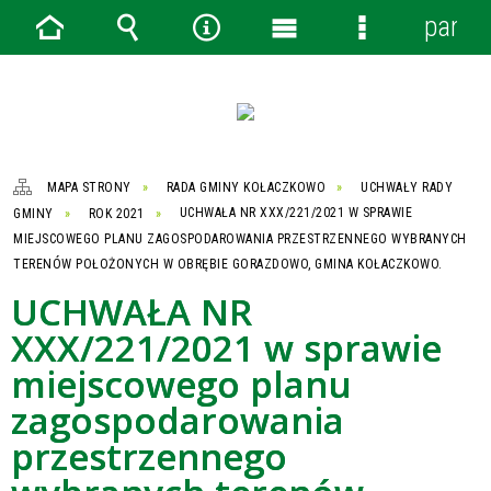
panel
Strona
Wyszukiwarka
Narzędzia
Menu
Menu
główna
główne
szczegółowe
MAPA STRONY
RADA GMINY KOŁACZKOWO
UCHWAŁY RADY
GMINY
ROK 2021
UCHWAŁA NR XXX/221/2021 W SPRAWIE
MIEJSCOWEGO PLANU ZAGOSPODAROWANIA PRZESTRZENNEGO WYBRANYCH
TERENÓW POŁOŻONYCH W OBRĘBIE GORAZDOWO, GMINA KOŁACZKOWO.
UCHWAŁA NR
XXX/221/2021 w sprawie
miejscowego planu
zagospodarowania
przestrzennego