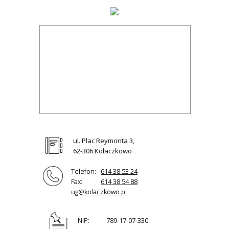
ul. Plac Reymonta 3,
62-306 Kołaczkowo
Telefon:
614 38 53 24
Fax:
614 38 54 88
ug@kolaczkowo.pl
NIP:
789-17-07-330