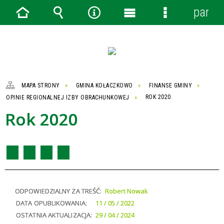
panel
Strona
Wyszukiwarka
Narzędzia
Menu
Menu
główna
główne
szczegółowe
MAPA STRONY
GMINA KOŁACZKOWO
FINANSE GMINY
OPINIE REGIONALNEJ IZBY OBRACHUNKOWEJ
ROK 2020
Rok 2020
ODPOWIEDZIALNY ZA TREŚĆ:
Robert Nowak
DATA OPUBLIKOWANIA:
11 / 05 / 2022
OSTATNIA AKTUALIZACJA:
29 / 04 / 2024