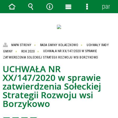
panel
Strona
Wyszukiwarka
Narzędzia
Menu
Menu
główna
główne
szczegółowe
MAPA STRONY
RADA GMINY KOŁACZKOWO
UCHWAŁY RADY
GMINY
ROK 2020
UCHWAŁA NR XX/147/2020 W SPRAWIE
ZATWIERDZENIA SOŁECKIEJ STRATEGII ROZWOJU WSI BORZYKOWO
UCHWAŁA NR
XX/147/2020 w sprawie
zatwierdzenia Sołeckiej
Strategii Rozwoju wsi
Borzykowo