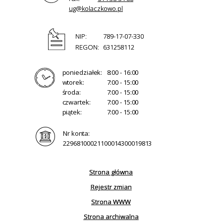
ug@kolaczkowo.pl
NIP:
789-17-07-330
REGON:
631258112
poniedziałek:
8:00 - 16:00
wtorek:
7:00 - 15:00
środa:
7:00 - 15:00
czwartek:
7:00 - 15:00
piątek:
7:00 - 15:00
Nr konta:
22968100021100014300019813
Strona główna
Rejestr zmian
Strona WWW
Strona archiwalna