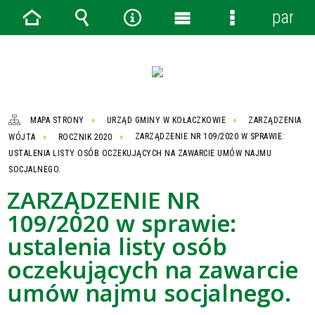
panel
Strona
Wyszukiwarka
Narzędzia
Menu
Menu
główna
główne
szczegółowe
MAPA STRONY
URZĄD GMINY W KOŁACZKOWIE
ZARZĄDZENIA
WÓJTA
ROCZNIK 2020
ZARZĄDZENIE NR 109/2020 W SPRAWIE:
USTALENIA LISTY OSÓB OCZEKUJĄCYCH NA ZAWARCIE UMÓW NAJMU
SOCJALNEGO.
ZARZĄDZENIE NR
109/2020 w sprawie:
ustalenia listy osób
oczekujących na zawarcie
umów najmu socjalnego.