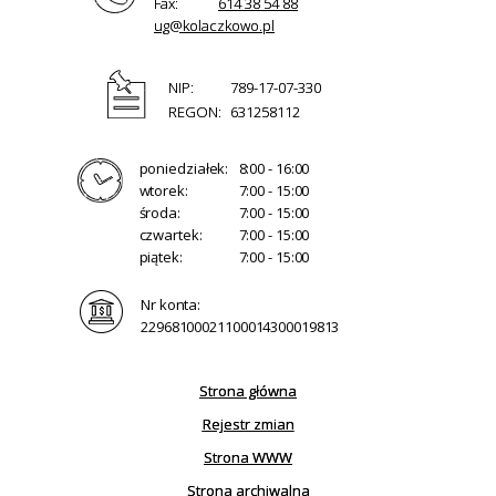
Fax:
614 38 54 88
ug@kolaczkowo.pl
NIP:
789-17-07-330
REGON:
631258112
poniedziałek:
8:00 - 16:00
wtorek:
7:00 - 15:00
środa:
7:00 - 15:00
czwartek:
7:00 - 15:00
piątek:
7:00 - 15:00
Nr konta:
22968100021100014300019813
Strona główna
Rejestr zmian
Strona WWW
Strona archiwalna