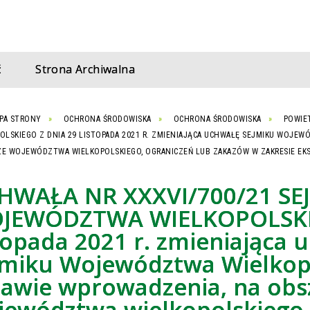
ć
Strona Archiwalna
PA STRONY
OCHRONA ŚRODOWISKA
OCHRONA ŚRODOWISKA
POWIE
OLSKIEGO Z DNIA 29 LISTOPADA 2021 R. ZMIENIAJĄCA UCHWAŁĘ SEJMIKU WOJE
E WOJEWÓDZTWA WIELKOPOLSKIEGO, OGRANICZEŃ LUB ZAKAZÓW W ZAKRESIE EKS
HWAŁA NR XXXVI/700/21 SE
JEWÓDZTWA WIELKOPOLSKIE
topada 2021 r. zmieniająca 
jmiku Województwa Wielkop
rawie wprowadzenia, na obs
jewództwa wielkopolskiego,