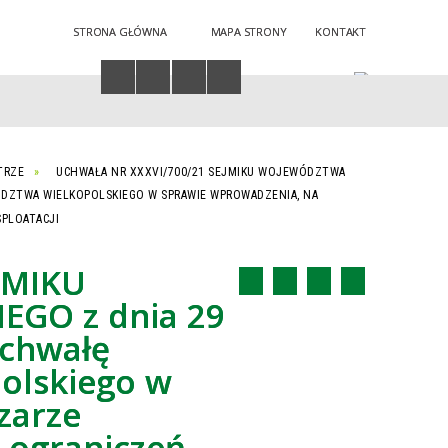
STRONA GŁÓWNA
MAPA STRONY
KONTAKT
Twoja przeglądarka nie obsługuje JavaScript
TRZE
UCHWAŁA NR XXXVI/700/21 SEJMIKU WOJEWÓDZTWA
WÓDZTWA WIELKOPOLSKIEGO W SPRAWIE WPROWADZENIA, NA
PLOATACJI
JMIKU
GO z dnia 29
uchwałę
olskiego w
zarze
 ograniczeń