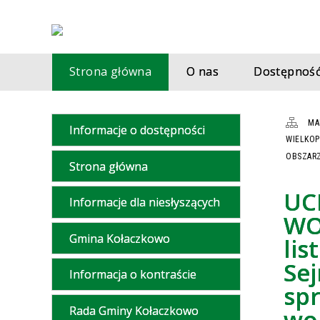
Strona główna
O nas
Dostępnoś
MA
Informacje o dostępności
WIELKOP
OBSZARZ
Strona główna
UC
Informacje dla niesłyszących
WO
Gmina Kołaczkowo
lis
Se
Informacja o kontraście
sp
Rada Gminy Kołaczkowo
wo