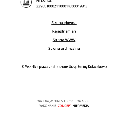
Nr konta:
22968100021100014300019813
Strona główna
Rejestr zmian
Strona WWW
Strona archiwalna
© Wszelkie prawa zastrzeżone, Urząd Gminy Kołaczkowo
WALIDACJA:
HTML5
+
CSS3
+
WCAG 2.1
WYKONANIE
CONCEPT
INTERMEDIA