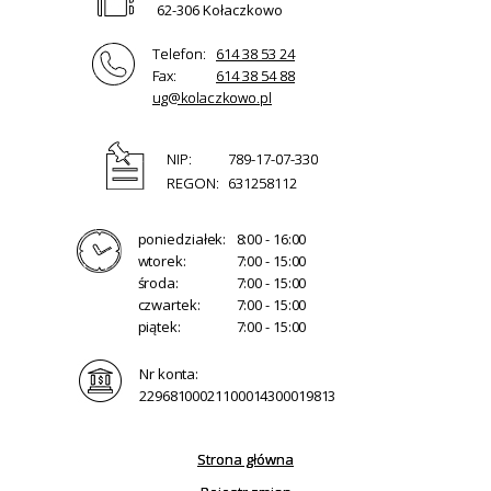
62-306 Kołaczkowo
Telefon:
614 38 53 24
Fax:
614 38 54 88
ug@kolaczkowo.pl
NIP:
789-17-07-330
REGON:
631258112
poniedziałek:
8:00 - 16:00
wtorek:
7:00 - 15:00
środa:
7:00 - 15:00
czwartek:
7:00 - 15:00
piątek:
7:00 - 15:00
Nr konta:
22968100021100014300019813
Strona główna