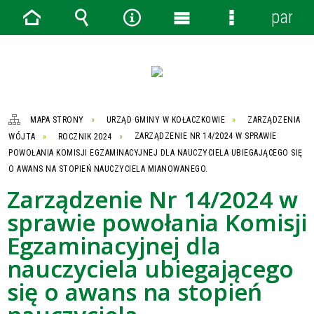
panel
Strona
Wyszukiwarka
Narzędzia
Menu
Menu
główna
główne
szczegółowe
MAPA STRONY
URZĄD GMINY W KOŁACZKOWIE
ZARZĄDZENIA
WÓJTA
ROCZNIK 2024
ZARZĄDZENIE NR 14/2024 W SPRAWIE
POWOŁANIA KOMISJI EGZAMINACYJNEJ DLA NAUCZYCIELA UBIEGAJĄCEGO SIĘ
O AWANS NA STOPIEŃ NAUCZYCIELA MIANOWANEGO.
Zarządzenie Nr 14/2024 w
sprawie powołania Komisji
Egzaminacyjnej dla
nauczyciela ubiegającego
się o awans na stopień