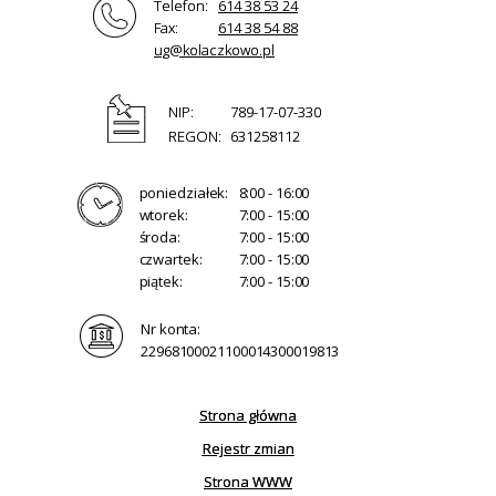
Telefon:
614 38 53 24
Fax:
614 38 54 88
ug@kolaczkowo.pl
NIP:
789-17-07-330
REGON:
631258112
poniedziałek:
8:00 - 16:00
wtorek:
7:00 - 15:00
środa:
7:00 - 15:00
czwartek:
7:00 - 15:00
piątek:
7:00 - 15:00
Nr konta:
22968100021100014300019813
Strona główna
Rejestr zmian
Strona WWW