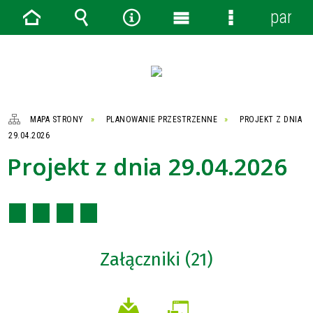
panel
Strona
Wyszukiwarka
Narzędzia
Menu
Menu
główna
główne
szczegółowe
MAPA STRONY
PLANOWANIE PRZESTRZENNE
PROJEKT Z DNIA
29.04.2026
Projekt z dnia 29.04.2026
Załączniki (21)