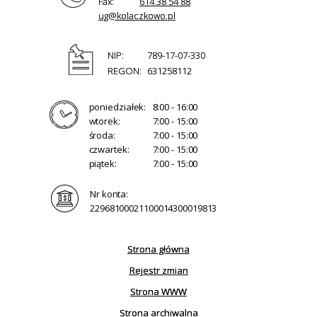
Fax:
614 38 54 88
ug@kolaczkowo.pl
NIP:
789-17-07-330
REGON:
631258112
poniedziałek:
8:00 - 16:00
wtorek:
7:00 - 15:00
środa:
7:00 - 15:00
czwartek:
7:00 - 15:00
piątek:
7:00 - 15:00
Nr konta:
22968100021100014300019813
Strona główna
Rejestr zmian
Strona WWW
Strona archiwalna