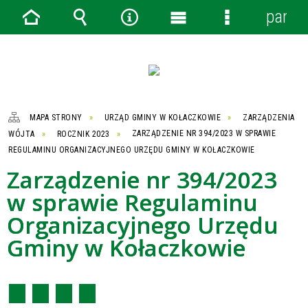
panel
Strona
Wyszukiwarka
Narzędzia
Menu
Menu
główna
główne
szczegółowe
MAPA STRONY
URZĄD GMINY W KOŁACZKOWIE
ZARZĄDZENIA
WÓJTA
ROCZNIK 2023
ZARZĄDZENIE NR 394/2023 W SPRAWIE
REGULAMINU ORGANIZACYJNEGO URZĘDU GMINY W KOŁACZKOWIE
Zarządzenie nr 394/2023
w sprawie Regulaminu
Organizacyjnego Urzędu
Gminy w Kołaczkowie